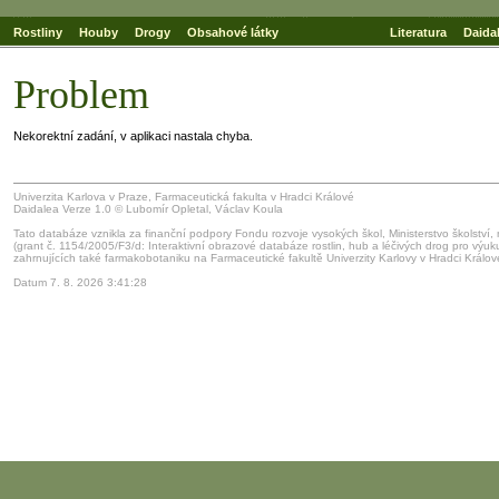
Rostliny
Houby
Drogy
Obsahové látky
Literatura
Daida
Problem
Nekorektní zadání, v aplikaci nastala chyba.
Univerzita Karlova v Praze, Farmaceutická fakulta v Hradci Králové
Daidalea Verze 1.0 © Lubomír Opletal, Václav Koula
Tato databáze vznikla za finanční podpory Fondu rozvoje vysokých škol, Ministerstvo školství,
(grant č. 1154/2005/F3/d: Interaktivní obrazové databáze rostlin, hub a léčivých drog pro výu
zahrnujících také farmakobotaniku na Farmaceutické fakultě Univerzity Karlovy v Hradci Králov
Datum 7. 8. 2026 3:41:28