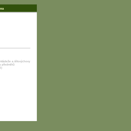
lea
 mládeže a tělovýchovy
ku předmětů
é)