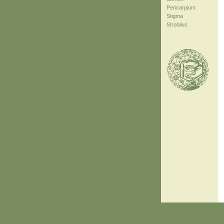
Pericarpium
Stigma
Strobilus