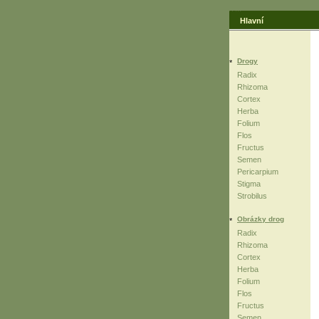
Hlavní
Drogy
Radix
Rhizoma
Cortex
Herba
Folium
Flos
Fructus
Semen
Pericarpium
Stigma
Strobilus
Obrázky drog
Radix
Rhizoma
Cortex
Herba
Folium
Flos
Fructus
Semen