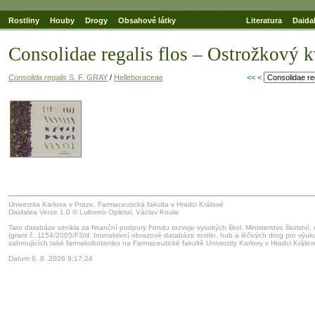
Rostliny
Houby
Drogy
Obsahové látky
Literatura
Daida
Consolidae regalis flos – Ostrožkový k
Consolida regalis
S. F. GRAY
/
Helleboraceae
<<
<
Univerzita Karlova v Praze, Farmaceutická fakulta v Hradci Králové
Daidalea Verze 1.0 © Lubomír Opletal, Václav Koula
Tato databáze vznikla za finanční podpory Fondu rozvoje vysokých škol, Ministerstvo školství,
(grant č. 1154/2005/F3/d: Interaktivní obrazové databáze rostlin, hub a léčivých drog pro výu
zahrnujících také farmakobotaniku na Farmaceutické fakultě Univerzity Karlovy v Hradci Králov
Datum 6. 8. 2026 9:17:24