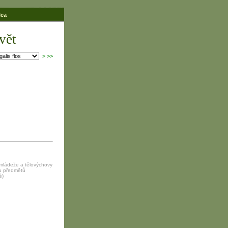
lea
vět
>
>>
 mládeže a tělovýchovy
ku předmětů
é)