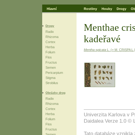
Hlavní
Rostliny
Houby
Drogy
Ob
Menthae cris
Drogy
Radix
kadeřavé
Rhizoma
Cortex
Herba
Mentha spicata
L. (= M. CRISPA L.
Folium
Flos
Fructus
Semen
Pericarpium
Stigma
Strobilus
Obrázky drog
Radix
Rhizoma
Cortex
Univerzita Karlova v P
Herba
Folium
Daidalea Verze 1.0 © 
Flos
Fructus
Tato databáze vznikla
Semen