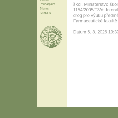
škol, Ministerstvo ško
Pericarpium
Stigma
1154/2005/F3/d: Intera
Strobilus
drog pro výuku předmě
Farmaceutické fakultě 
Datum 6. 8. 2026 19:3