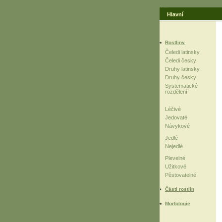
Hlavní
Rostliny
Čeledi latinsky
Čeledi česky
Druhy latinsky
Druhy česky
Systematické
rozdělení
Léčivé
Jedovaté
Návykové
Jedlé
Nejedlé
Plevelné
Užitkové
Pěstovatelné
Části rostlin
Morfologie