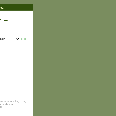
lea
Y –
>
>>
 mládeže a tělovýchovy
ku předmětů
é)