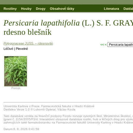
Rostliny
Houby
Drogy
Obsahové látky
Literatura
Daida
Persicaria lapathifolia
(L.) S. F. GRA
rdesno blešník
Polygonaceae
JUSS. – rdesnovité
<<
<
Léčivé | Plevelné
Porost
Univerzita Karlova v Praze, Farmaceutická fakulta v Hradci Králové
Daidalea Verze 1.0 © Lubomír Opletal, Václav Koula
Tato databáze vznikla za finanční podpory Fondu rozvoje vysokých škol, Ministerstvo školství,
(grant č. 1154/2005/F3/d: Interaktivní obrazové databáze rostlin, hub a léčivých drog pro výu
zahrnujících také farmakobotaniku na Farmaceutické fakultě Univerzity Karlovy v Hradci Králov
Datum 6. 8. 2026 0:41:59