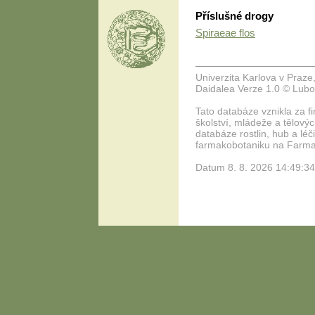
Příslušné drogy
Spiraeae flos
Univerzita Karlova v Praze
Daidalea Verze 1.0 © Lubo
Tato databáze vznikla za f
školství, mládeže a tělový
databáze rostlin, hub a lé
farmakobotaniku na Farmace
Datum 8. 8. 2026 14:49:34