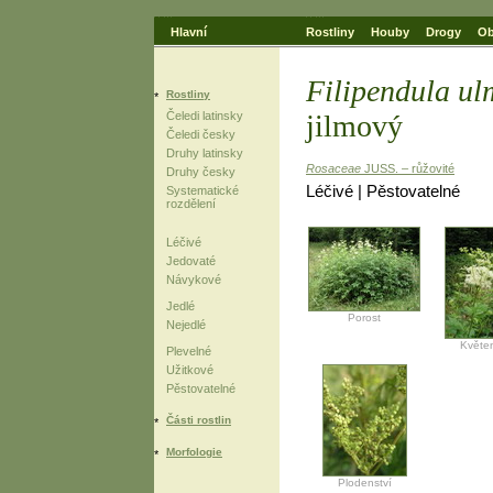
Hlavní
Rostliny
Houby
Drogy
Ob
Filipendula ul
Rostliny
jilmový
Čeledi latinsky
Čeledi česky
Druhy latinsky
Rosaceae
JUSS. – růžovité
Druhy česky
Léčivé | Pěstovatelné
Systematické
rozdělení
Léčivé
Jedovaté
Návykové
Jedlé
Porost
Nejedlé
Květen
Plevelné
Užitkové
Pěstovatelné
Části rostlin
Morfologie
Plodenství