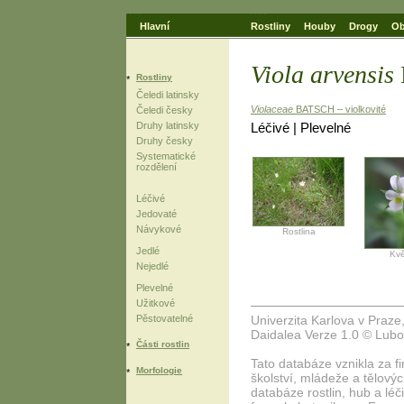
Hlavní
Rostliny
Houby
Drogy
Ob
Viola arvensis
Rostliny
Čeledi latinsky
Violaceae
BATSCH – violkovité
Čeledi česky
Léčivé | Plevelné
Druhy latinsky
Druhy česky
Systematické
rozdělení
Léčivé
Jedovaté
Návykové
Rostlina
Jedlé
Kvě
Nejedlé
Plevelné
Užitkové
Univerzita Karlova v Praze
Pěstovatelné
Daidalea Verze 1.0 © Lubo
Části rostlin
Tato databáze vznikla za f
Morfologie
školství, mládeže a tělový
databáze rostlin, hub a lé